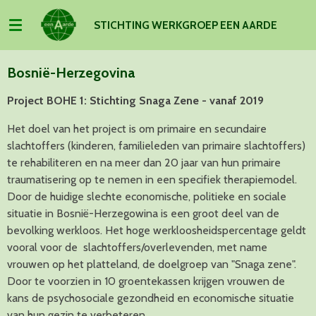
Ga
S
TICHTING WERKGROEP EEN AARDE
direct
naar
de
Bosnië-Herzegovina
hoofdinhoud
Project BOHE 1: Stichting Snaga Zene - vanaf 2019
Het doel van het project is om primaire en secundaire
slachtoffers (kinderen, familieleden van primaire slachtoffers)
te rehabiliteren en na meer dan 20 jaar van hun primaire
traumatisering op te nemen in een specifiek therapiemodel.
Door de huidige slechte economische, politieke en sociale
situatie in Bosnië-Herzegowina is een groot deel van de
bevolking werkloos. Het hoge werkloosheidspercentage geldt
vooral voor de slachtoffers/overlevenden, met name
vrouwen op het platteland, de doelgroep van "Snaga zene".
Door te voorzien in 10 groentekassen krijgen vrouwen de
kans de psychosociale gezondheid en economische situatie
van hun gezin te verbeteren.