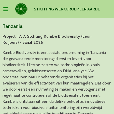
Ga
S
TICHTING WERKGROEP EEN AARDE
direct
naar
de
Tanzania
hoofdinhoud
Project TA 7: Stchting
Kumbe Biodiversity (Leon
Kuijpers)
- vanaf 2026
Kumbe Biodiversity is een sociale onderneming in Tanzania
die geavanceerde monitoringsdiensten levert voor
biodiversiteit. Hiertoe zetten we technologieën in zoals
cameravallen, geluidssensoren en DNA-analyse. We
ondersteunen natuur beherende organisaties bij het
evalueren van de effectiviteit van hun maatregelen. Dat doen
we door eerst een nulmeting te maken en vervolgens met
regelmaat te controleren of de biodiversiteit toeneemt.
Kumbe is ontstaan uit een duidelijke behoefte: innovatieve
technieken voor biodiversiteitsmonitoring zijn wereldwijd
ontwikkeld, maar nauwelijks beschikbaar in Tanzania.