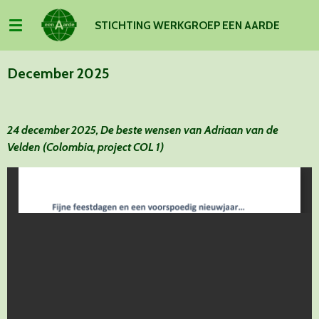
Ga
S
TICHTING WERKGROEP EEN AARDE
direct
naar
de
December 2025
hoofdinhoud
24 december 2025, De beste wensen van Adriaan van de
Velden (Colombia, project COL 1)