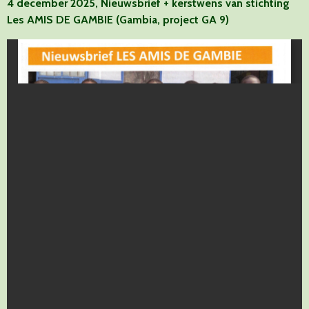
4 december 2025, Nieuwsbrief + kerstwens van stichting
Les AMIS DE GAMBIE (Gambia, project GA 9)