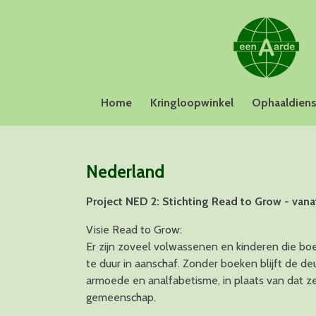
Ga
direct
naar
de
hoofdinhoud
Home
Kringloopwinkel
Ophaaldiens
Nederland
Project NED 2: Stichting Read to Grow - vana
Visie Read to Grow:
Er zijn zoveel volwassenen en kinderen die boek
te duur in aanschaf. Zonder boeken blijft de d
armoede en analfabetisme, in plaats van dat z
gemeenschap.